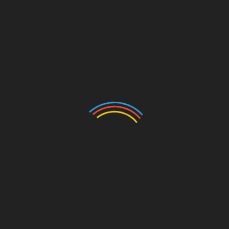
Что такое чудо?
Наука и Бог
Грехи на исповедь
Иисус Христос кто Он?