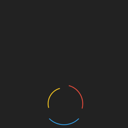
Мысли вслух
Одиночеств
21.05.2016
Alexander Meln
свою среди
✔️История одинокой души,
 семьи, и нет
человеку надо в его жиз