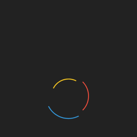
Армагеддон
СОВРЕМЕННЫЙ ЭДЕМСКИЙ САД
01.01.2026
1. Где на самом деле началась трагедия Принято
считать, что человеческая трагедия началась в
Эдемском…