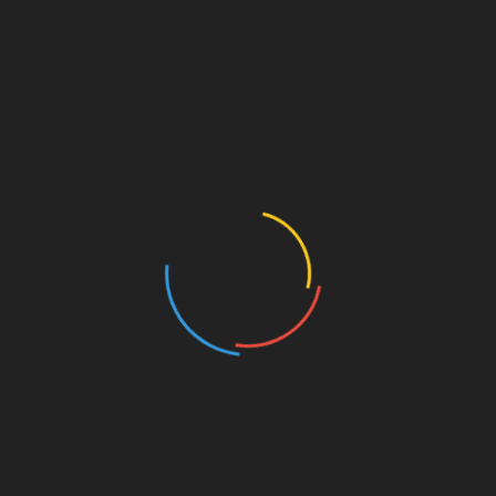
Мир больше не говорит — он кричит. Ленты новостей,
уведомления, вспышки экранов, бесконечные «срочно»
и…
Армагеддон
СОВРЕМЕННЫЙ ЭДЕМСКИЙ САД
01.01.2026
1. Где на самом деле началась трагедия Принято